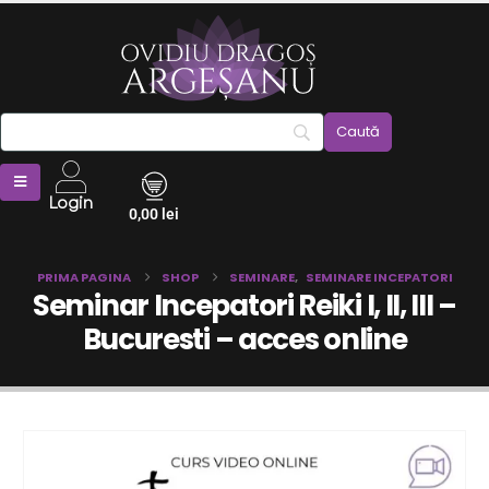
Login
0,00
lei
PRIMA PAGINA
SHOP
SEMINARE
,
SEMINARE INCEPATORI
Seminar Incepatori Reiki I, II, III –
Bucuresti – acces online