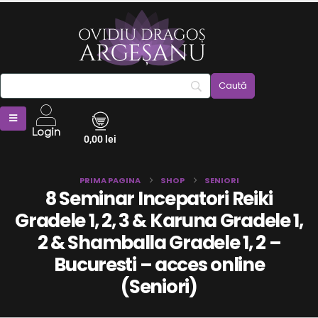
Login
0,00
lei
PRIMA PAGINA
SHOP
SENIORI
8 Seminar Incepatori Reiki
Gradele 1, 2, 3 & Karuna Gradele 1,
2 & Shamballa Gradele 1, 2 –
Bucuresti – acces online
(Seniori)