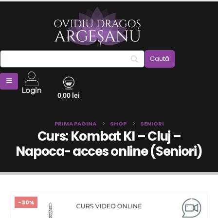
Login
0,00
lei
PRIMA PAGINA
SHOP
SENIORI
Curs: Kombat KI – Cluj –
Napoca- acces online (Seniori)
-30%