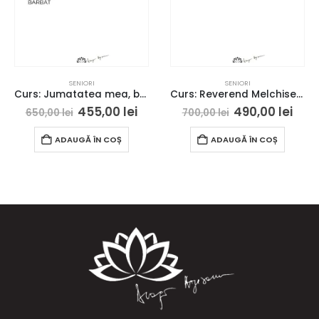
SENIORI
SENIORI
Curs: Jumatatea mea, barbatul – Londra- acces online (Seniori)
Curs: Reverend Melchisedek – Iasi – acces online (seniori)
455,00
lei
490,00
lei
650,00
lei
700,00
lei
ADAUGĂ ÎN COȘ
ADAUGĂ ÎN COȘ