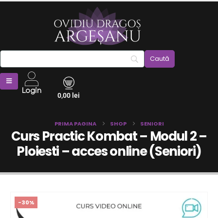
Login
0,00
lei
PRIMA PAGINA
SHOP
SENIORI
Curs Practic Kombat – Modul 2 –
Ploiesti – acces online (Seniori)
-30%