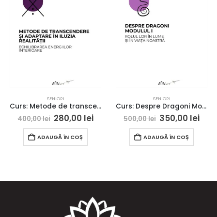
SENIORI
SENIORI
Curs: Metode de transcedere si adaptare in iluzia dualitatii – Galati – acces online (Seniori)
Curs: Despre Dragoni Modulul I- Craiova – acces online (Seniori)
280,00
lei
350,00
lei
400,00
lei
500,00
lei
ADAUGĂ ÎN COȘ
ADAUGĂ ÎN COȘ