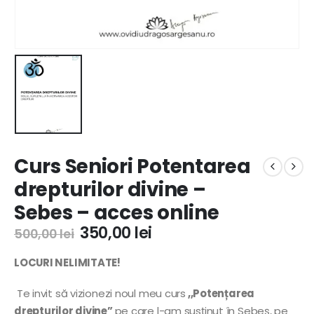
Curs Seniori Potentarea
drepturilor divine –
Sebes – acces online
350,00
lei
500,00
lei
LOCURI NELIMITATE!
Te invit să vizionezi noul meu curs
,,Potențarea
drepturilor divine”
pe care l-am susținut
în Sebeș, pe