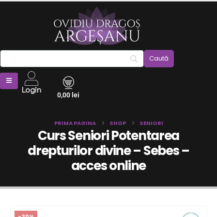
Login
0,00
lei
PRIMA PAGINA
SHOP
SENIORI
Curs Seniori Potentarea
drepturilor divine – Sebes –
acces online
-30%