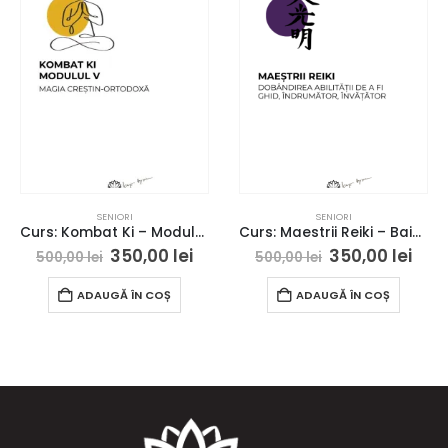
SENIORI
SENIORI
Curs: Kombat Ki – Modulul V – Bucuresti – acces online (Seniori)
Curs: Maestrii Reiki – Baia Mare – acces online (Seniori)
350,00
lei
350,00
lei
500,00
lei
500,00
lei
ADAUGĂ ÎN COȘ
ADAUGĂ ÎN COȘ