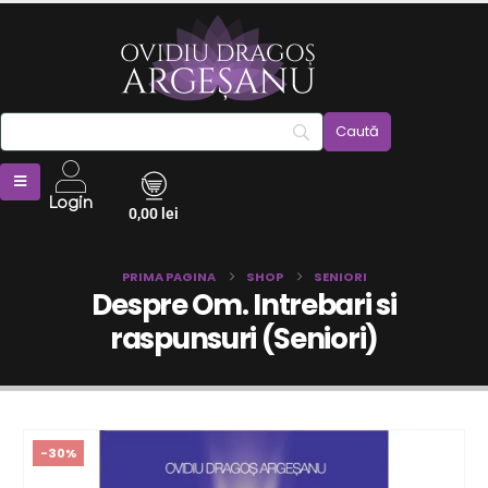
Login
0,00
lei
PRIMA PAGINA
SHOP
SENIORI
Despre Om. Intrebari si
raspunsuri (Seniori)
-30%