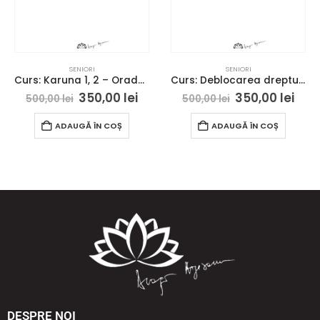
SENIORI
SENIORI
Curs: Karuna 1, 2 – Oradea- acces online (Seniori)
Curs: Deblocarea drepturilor si potentialelor divine – Constanta – acces online (Seniori)
350,00
lei
350,00
lei
500,00
lei
500,00
lei
ADAUGĂ ÎN COȘ
ADAUGĂ ÎN COȘ
DESPRE NOI