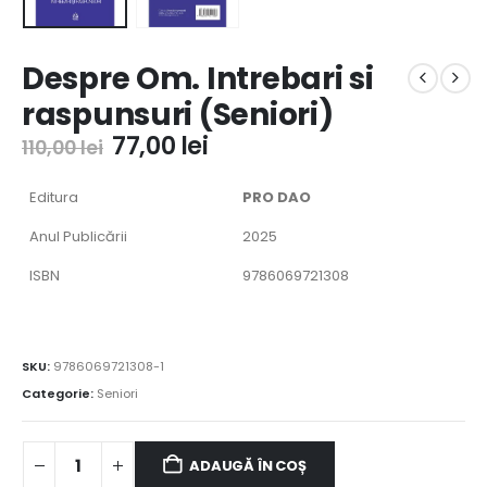
Despre Om. Intrebari si
raspunsuri (Seniori)
77,00
lei
110,00
lei
Editura
PRO DAO
Anul Publicării
2025
ISBN
9786069721308
SKU:
9786069721308-1
Categorie:
Seniori
ADAUGĂ ÎN COȘ