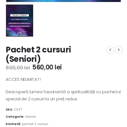
Pachet 2 cursuri
(Seniori)
560,00
lei
800,00
lei
ACCES NELIMITAT!
Descoperă lumea fascinantă a spiritualității cu pachetul
special de 2 cursuri la un preț redus.
SKU:
CS37
Categorie:
Seniori
Etichetă:
pachet 2 cursuri