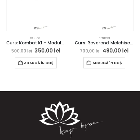
SENIORI
SENIORI
SE
Curs: Kombat KI – Modulul II – Bucuresti – acces online (Seniori)
Curs: Reverend Melchisedek – Iasi – acces online (seniori)
350,00
lei
490,00
lei
ei
700,00
lei
600,00
lei
AUGĂ ÎN COȘ
ADAUGĂ ÎN COȘ
ADAU