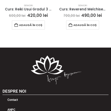
SENIORI
SENIORI
Curs: Reiki Usui Gradul 3 – Bucuresti – acces online (Seniori)
Curs: Reverend Melchisedek – Iasi – acces online (seniori)
420,00
lei
490,00
lei
600,00
lei
700,00
lei
ADAUGĂ ÎN COȘ
ADAUGĂ ÎN COȘ
DESPRE NOI
Contact
ANPC