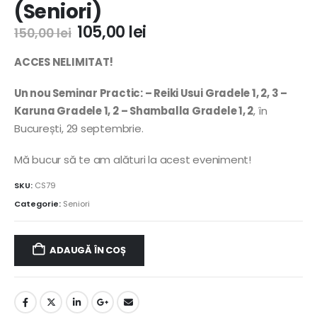
(Seniori)
105,00
lei
150,00
lei
ACCES NELIMITAT!
Un nou Seminar Practic:
– Reiki Usui Gradele 1, 2, 3 –
Karuna Gradele 1, 2 – Shamballa Gradele 1, 2
, în
București, 29 septembrie.
Mă bucur să te am alături la acest eveniment!
SKU:
CS79
Categorie:
Seniori
ADAUGĂ ÎN COȘ