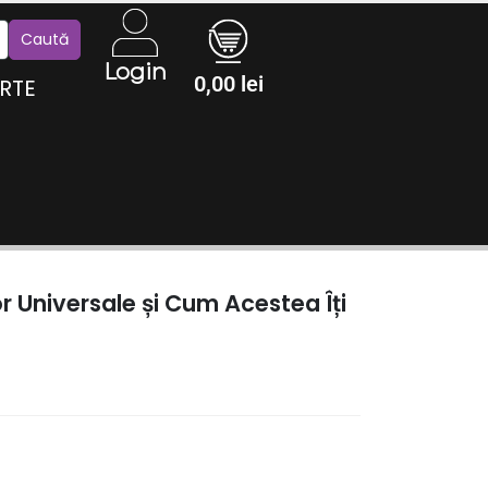
Login
0,00
lei
RTE
r Universale și Cum Acestea Îți