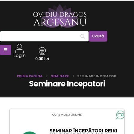
Login
0,00
lei
PRIMA PAGINA
SEMINARE
SEMINARE INCEPATORI
Seminare Incepatori