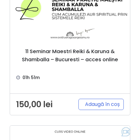
11 Seminar Maestri Reiki & Karuna &
Shamballa – Bucuresti – acces online
01h 51m
150,00
lei
Adaugă în coș