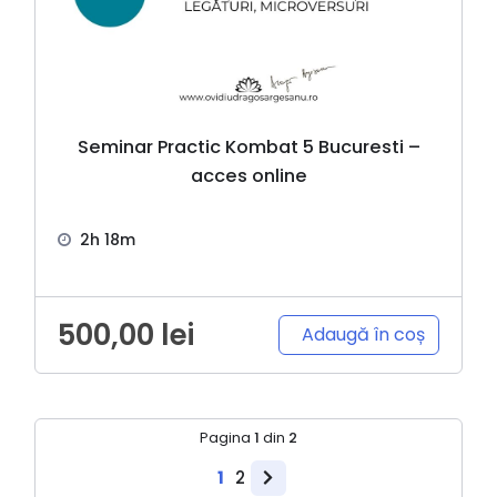
Seminar Practic Kombat 5 Bucuresti –
acces online
2h 18m
500,00
lei
Adaugă în coș
Pagina
1
din
2
1
2