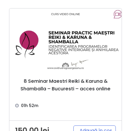
8 Seminar Maestri Reiki & Karuna &
Shamballa – Bucuresti – acces online
01h 52m
150,00
lei
Adaugă în coș