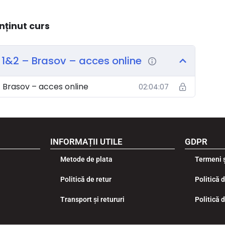
nținut curs
 1&2 – Brasov – acces online
 Brasov – acces online
02:04:07
INFORMAȚII UTILE
GDPR
Metode de plata
Termeni ș
Politică de retur
Politică 
Transport și retururi
Politică 