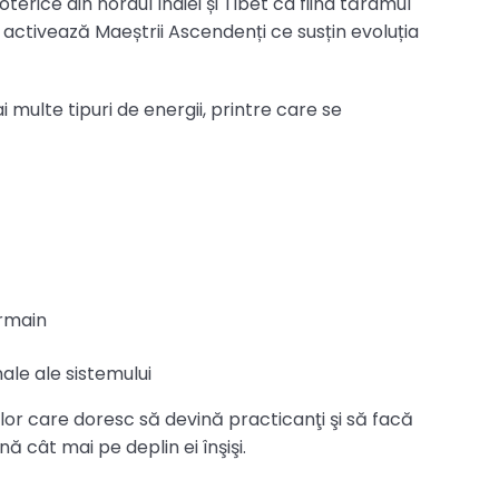
terice din nordul Indiei și Tibet ca fiind tărâmul
re activează Maeștrii Ascendenți ce susțin evoluția
multe tipuri de energii, printre care se
ermain
ale ale sistemului
or care doresc să devină practicanţi şi să facă
ă cât mai pe deplin ei înşişi.