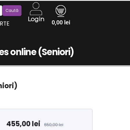
Login
0,00
lei
RTE
s online (Seniori)
iori)
455,00
lei
650,00
lei