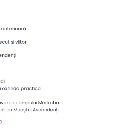
 interioară
cut și viitor
endenți
ual
i extindă practica
tivarea câmpului Merkaba
nt cu Maeștrii Ascendenți
O