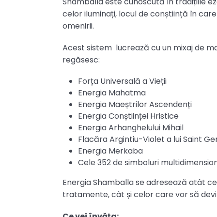
Shamballa este cunoscută în tradițiile ezo
celor iluminați, locul de conștiință în ca
omenirii.
Acest sistem lucrează cu un mixaj de mai 
regăsesc:
Forța Universală a Vieții
Energia Mahatma
Energia Maeștrilor Ascendenți
Energia Conștiinței Hristice
Energia Arhanghelului Mihail
Flacăra Argintiu-Violet a lui Saint G
Energia Merkaba
Cele 352 de simboluri multidimension
Energia Shamballa se adresează atât cel
tratamente, cât și celor care vor să devin
Ce vei învăța: