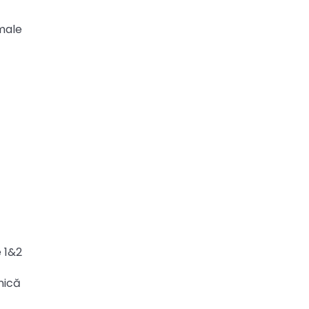
imale
e 1&2
nică