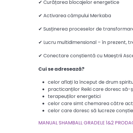
✔ Curățarea blocajelor energetice
✔ Activarea câmpului Merkaba
✔ Susținerea proceselor de transformare
✔ Lucru multidimensional – în prezent, tre
✔ Conectare conștientă cu Maeștrii Asc
Cui se adresează?
celor aflați la început de drum spirit
practicanților Reiki care doresc să-ș
terapeuților energetici
celor care simt chemarea către ac
celor care doresc să lucreze conștie
MANUAL SHAMBALL GRADELE 1&2 PRODA