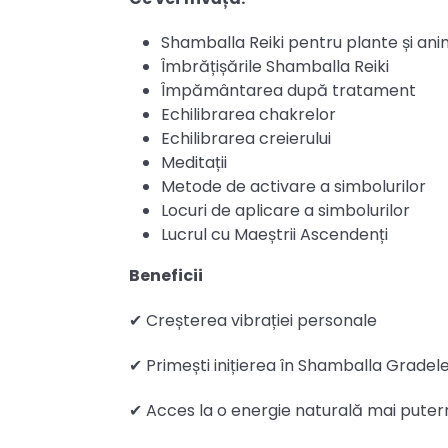
Shamballa Reiki pentru plante și an
Îmbrățișările Shamballa Reiki
Împământarea după tratament
Echilibrarea chakrelor
Echilibrarea creierului
Meditații
Metode de activare a simbolurilor
Locuri de aplicare a simbolurilor
Lucrul cu Maeștrii Ascendenți
Beneficii
✔ Creșterea vibrației personale
✔ Primești inițierea în Shamballa Gradel
✔ Acces la o energie naturală mai puter