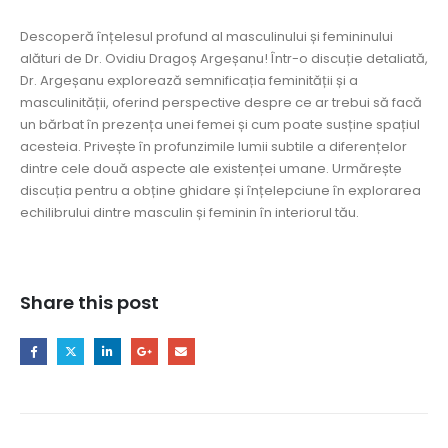
Descoperă înțelesul profund al masculinului și femininului
alături de Dr. Ovidiu Dragoș Argeșanu! Într-o discuție detaliată,
Dr. Argeșanu explorează semnificația feminității și a
masculinității, oferind perspective despre ce ar trebui să facă
un bărbat în prezența unei femei și cum poate susține spațiul
acesteia. Privește în profunzimile lumii subtile a diferențelor
dintre cele două aspecte ale existenței umane. Urmărește
discuția pentru a obține ghidare și înțelepciune în explorarea
echilibrului dintre masculin și feminin în interiorul tău.
Share this post