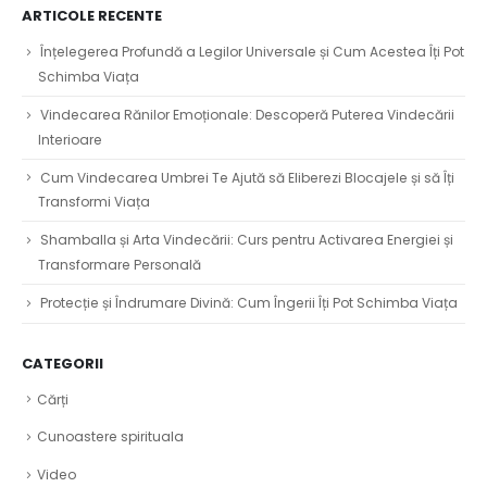
ARTICOLE RECENTE
Înțelegerea Profundă a Legilor Universale și Cum Acestea Îți Pot
Schimba Viața
Vindecarea Rănilor Emoționale: Descoperă Puterea Vindecării
Interioare
Cum Vindecarea Umbrei Te Ajută să Eliberezi Blocajele și să Îți
Transformi Viața
Shamballa și Arta Vindecării: Curs pentru Activarea Energiei și
Transformare Personală
Protecție și Îndrumare Divină: Cum Îngerii Îți Pot Schimba Viața
CATEGORII
Cărți
Cunoastere spirituala
Video