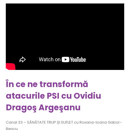
În ce ne transformă
atacurile PSI cu Ovidiu
Dragoş Argeşanu
Canal 33 – SĂNĂTATE TRUP ȘI SUFLET cu Roxana-Ioana Gabor-
Iliescu