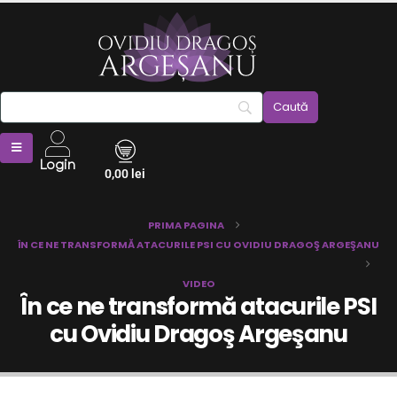
Login
0,00
lei
PRIMA PAGINA
ÎN CE NE TRANSFORMĂ ATACURILE PSI CU OVIDIU DRAGOŞ ARGEŞANU
VIDEO
În ce ne transformă atacurile PSI
cu Ovidiu Dragoş Argeşanu