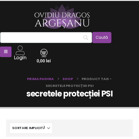
Login
0,00
lei
PRIMA PAGINA
SHOP
PRODUCT TAG -
SECRETELE PROTECȚIEI PSI
secretele protecției PSI