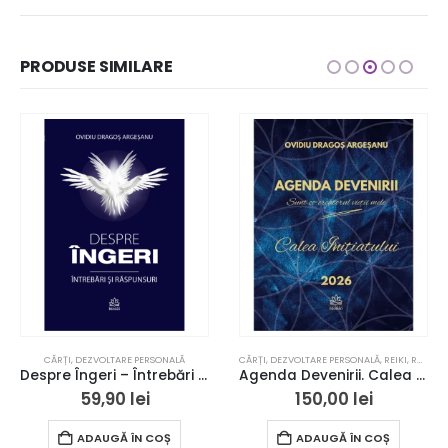
PRODUSE SIMILARE
CĂRȚI
,
DEZVOLTARE PERSONALĂ
CĂRȚI
,
DEZVOLTARE PERSONALĂ
,
REIKI
,
ROMANE INIȚIATICE
Despre Îngeri – Întrebări și Răspunsuri
Agenda Devenirii. Calea Initiatului
59,90
lei
150,00
lei
ADAUGĂ ÎN COȘ
ADAUGĂ ÎN COȘ