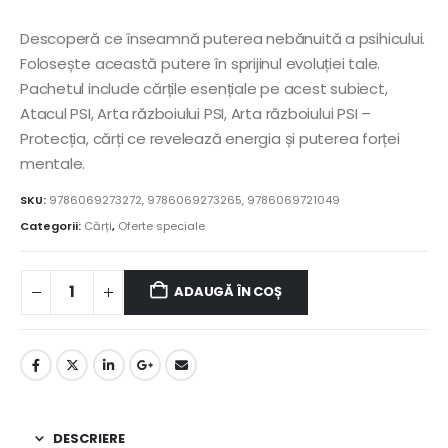
Descoperă ce înseamnă puterea nebănuită a psihicului.
Folosește această putere în sprijinul evoluției tale.
Pachetul include cărțile esențiale pe acest subiect,
Atacul PSI, Arta războiului PSI, Arta războiului PSI –
Protecția, cărți ce revelează energia și puterea forței
mentale.
SKU:
9786069273272, 9786069273265, 9786069721049
Categorii:
Cărți
,
Oferte speciale
ADAUGĂ ÎN COȘ
DESCRIERE