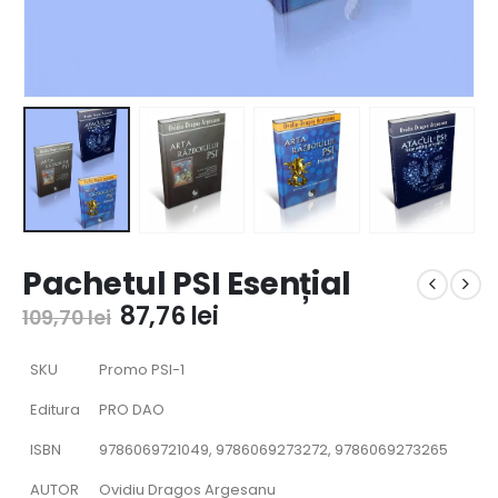
Pachetul PSI Esențial
87,76
lei
109,70
lei
SKU
Promo PSI-1
Editura
PRO DAO
ISBN
9786069721049, 9786069273272, 9786069273265
AUTOR
Ovidiu Dragos Argesanu