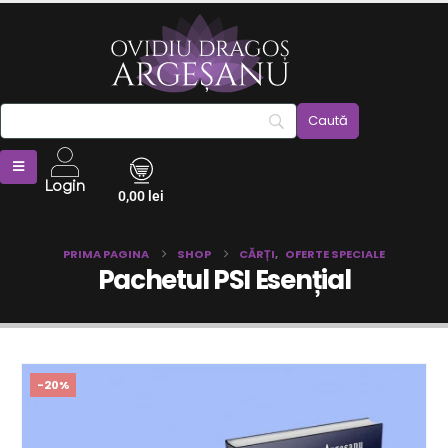
Login
0,00
lei
PRIMA PAGINA
SHOP
CĂRȚI
,
OFERTE SPECIALE
Pachetul PSI Esențial
-20%