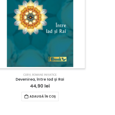
OMPLEMENTARE
CĂRȚI
,
ROMANE INIȚIATICE
Devenirea, între Iad și Rai
44,90
lei
ADAUGĂ ÎN COȘ