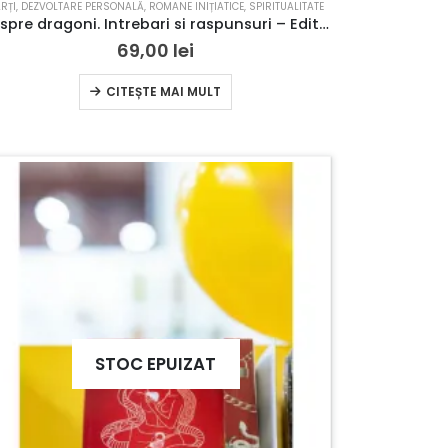
RȚI
,
DEZVOLTARE PERSONALĂ
,
ROMANE INIȚIATICE
,
SPIRITUALITATE
Despre dragoni. Intrebari si raspunsuri – Editie limitata cu margini printate
69,00
lei
CITEȘTE MAI MULT
STOC EPUIZAT