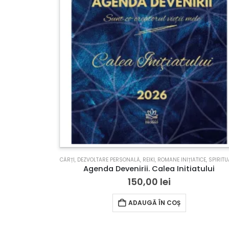
CĂRȚI
,
DEZVOLTARE PERSONALĂ
,
REIKI
,
ROMANE INIȚIATICE
,
SPIRITUALIT
Agenda Devenirii. Calea Initiatului
150,00
lei
ADAUGĂ ÎN COȘ