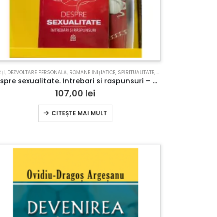
OMPLEMENTARE
ȚI
,
DEZVOLTARE PERSONALĂ
,
ROMANE INIȚIATICE
,
SPIRITUALITATE
,
TERAPII COMPLEMENTARE
Despre sexualitate. Intrebari si raspunsuri – Editie limitata cu margini printate
107,00
lei
CITEȘTE MAI MULT