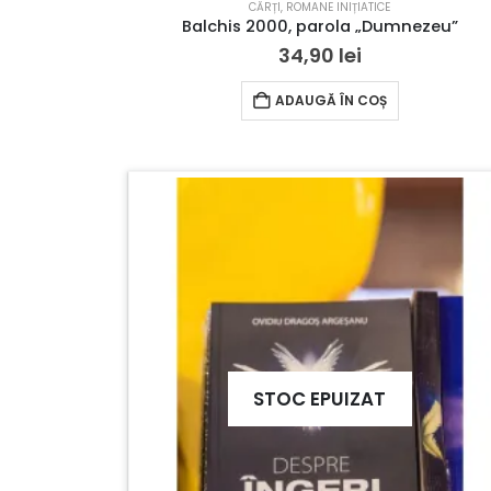
CĂRȚI
,
ROMANE INIȚIATICE
Balchis 2000, parola „Dumnezeu”
34,90
lei
ADAUGĂ ÎN COȘ
STOC EPUIZAT