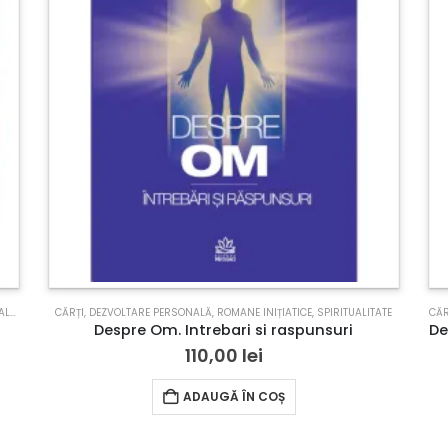
ATE
,
TERAPII COMPLEMENTARE
CĂRȚI
,
DEZVOLTARE PERSONALĂ
,
ROMANE INIȚIATICE
,
SPIRITUALITATE
CĂR
Despre Om. Intrebari si raspunsuri
110,00
lei
ADAUGĂ ÎN COȘ