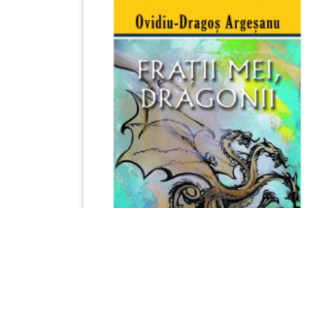
CĂRȚI
,
ROMANE INIȚIATICE