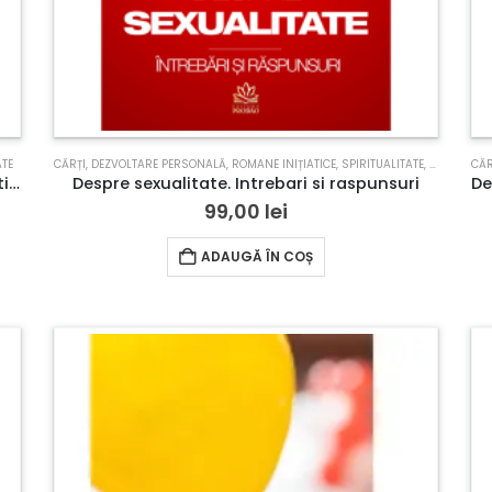
ATE
CĂRȚI
,
DEZVOLTARE PERSONALĂ
,
ROMANE INIȚIATICE
,
SPIRITUALITATE
,
TERAPII C
CĂR
Despre Îngeri – Întrebări și Răspunsuri – Editie limitata cu margini printate
Despre sexualitate. Intrebari si raspunsuri
99,00
lei
ADAUGĂ ÎN COȘ