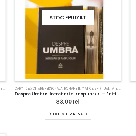
STOC EPUIZAT
TE
,
TERAPII COMPLEMENTARE
CĂRȚI
,
DEZVOLTARE PERSONALĂ
,
ROMANE INIȚIATICE
,
SPIRITUALITATE
,
TERAPII C
Despre Umbra. Intrebari si raspunsuri – Editie limitata cu margini printate
83,00
lei
CITEȘTE MAI MULT