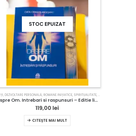
STOC EPUIZAT
ȚI
,
DEZVOLTARE PERSONALĂ
,
ROMANE INIȚIATICE
,
SPIRITUALITATE
,
TERAPII COMPLEMENTARE
Despre Om. Intrebari si raspunsuri – Editie limitata cu margini printate
119,00
lei
CITEȘTE MAI MULT