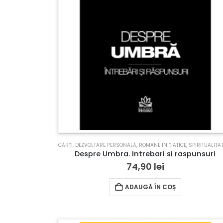
CĂRȚI
,
DEZVOLTARE PERSONALĂ
,
ROMANE INIȚIATICE
,
SPIRITUALITA
Despre Umbra. Intrebari si raspunsuri
74,90
lei
ADAUGĂ ÎN COȘ