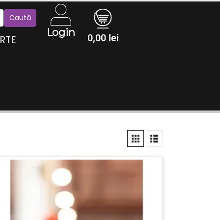
Login
0,00
lei
RTE