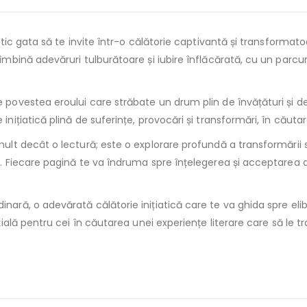
iatic gata să te invite într-o călătorie captivantă și transforma
 îmbină adevăruri tulburătoare și iubire înflăcărată, cu un parc
povestea eroului care străbate un drum plin de învățături și dezv
nițiatică plină de suferințe, provocări și transformări, în căutare
mult decât o lectură; este o explorare profundă a transformării 
e. Fiecare pagină te va îndruma spre înțelegerea și acceptarea de
nară, o adevărată călătorie inițiatică care te va ghida spre elib
ială pentru cei în căutarea unei experiențe literare care să le tran