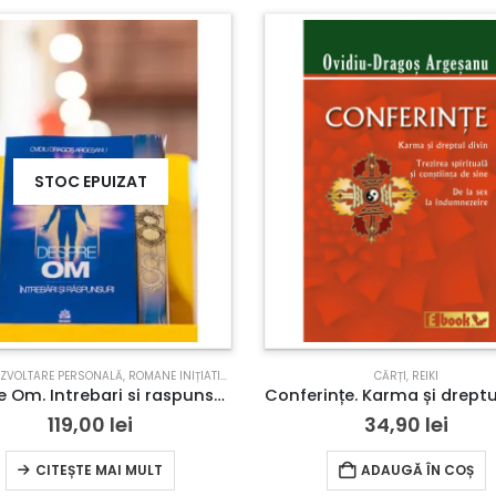
STOC EPUIZAT
EZVOLTARE PERSONALĂ
,
ROMANE INIȚIATICE
,
SPIRITUALITATE
,
TERAPII COMPLEMENTARE
CĂRȚI
,
REIKI
Despre Om. Intrebari si raspunsuri – Editie limitata cu margini printate
Conferințe. Karma și dreptu
119,00
lei
34,90
lei
CITEȘTE MAI MULT
ADAUGĂ ÎN COȘ