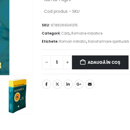
Cod produs - SKU
SKU:
9786069341315
Categorii:
Cărți
,
Romane inițiatice
Etichete:
Roman initiatic
,
transformare spirituală
ADAUGĂ ÎN COȘ