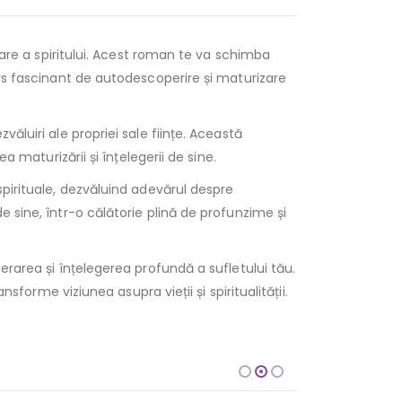
toare a spiritului. Acest roman te va schimba
urs fascinant de autodescoperire și maturizare
ăluiri ale propriei sale ființe. Această
a maturizării și înțelegerii de sine.
spirituale, dezvăluind adevărul despre
 sine, într-o călătorie plină de profunzime și
erarea și înțelegerea profundă a sufletului tău.
sforme viziunea asupra vieții și spiritualității.