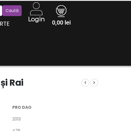
Login
0,00
lei
RTE
și Rai
PRO DAO
2013
476