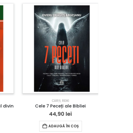
-20%
CĂRȚI
,
REIKI
CĂR
l divin
Cele 7 Peceți ale Bibliei
Pache
44,90
lei
109,
ADAUGĂ ÎN COȘ