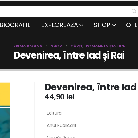
BIOGRAFIE
EXPLOREAZA
SHOP
OFE
PRIMA PAGINA
SHOP
CĂRȚI
,
ROMANE INIȚIATICE
Devenirea, între Iad și Rai
Devenirea, între Iad 
44,90
lei
Editura
Anul Publicării
Număr Pagini