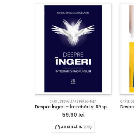
PIRITUALITATE
,
TERAPII COMPLEMENTARE
CĂRȚI
,
DEZVOLTARE PERSONALĂ
CĂRȚI
,
D
Despre Karma. Intrebari si raspunsuri
Despre Îngeri – Întrebări și Răspunsuri
59,90
lei
COȘ
ADAUGĂ ÎN COȘ