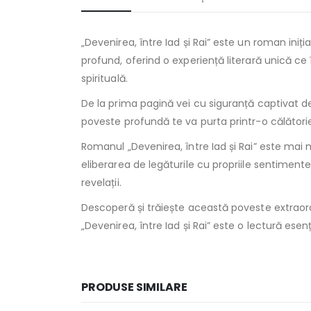
„Devenirea, între Iad și Rai” este un roman iniț
profund, oferind o experiență literară unică ce
spirituală.
De la prima pagină vei cu siguranță captivat de 
poveste profundă te va purta printr-o călătorie i
Romanul „Devenirea, între Iad și Rai” este mai 
eliberarea de legăturile cu propriile sentiment
revelații.
Descoperă și trăiește această poveste extraordi
„Devenirea, între Iad și Rai” este o lectură esenț
PRODUSE SIMILARE