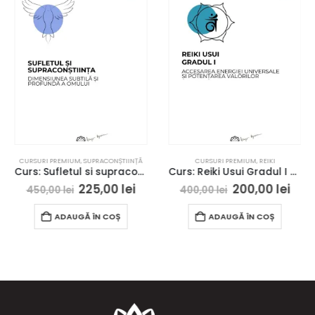
CURSURI PREMIUM
,
SUPRACONȘTIINȚĂ
CURSURI PREMIUM
,
REIKI
Curs: Sufletul si supraconstiinta – Bistrita – acces online
Curs: Reiki Usui Gradul I – Aro Palace Brasov – acces online
225,00
lei
200,00
lei
450,00
lei
400,00
lei
ADAUGĂ ÎN COȘ
ADAUGĂ ÎN COȘ