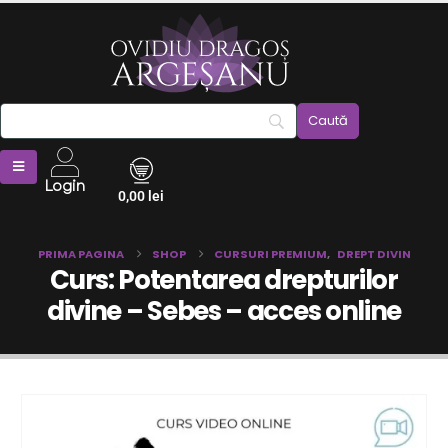
Login
0,00
lei
PRIMA PAGINA
SHOP
CURSURI PREMIUM
,
DREPT DIVIN
Curs: Potentarea drepturilor
divine – Sebes – acces online