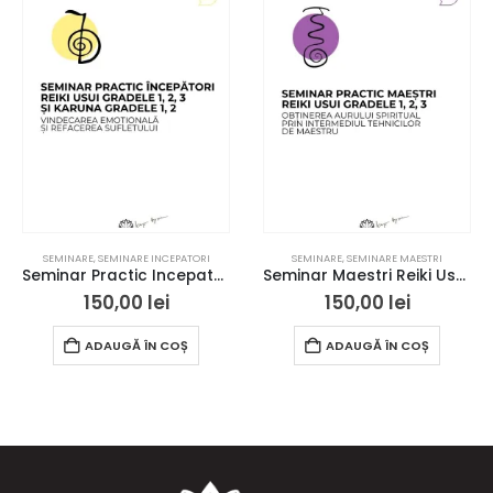
SEMINARE
,
SEMINARE INCEPATORI
SEMINARE
,
SEMINARE MAESTRI
Seminar Practic Incepatori – Reiki Usui gradele 1, 2, 3 si Karuna gradele 1, 2 – Bucuresti – acces online
Seminar Maestri Reiki Usui – Bucuresti – acces online
150,00
lei
150,00
lei
ADAUGĂ ÎN COȘ
ADAUGĂ ÎN COȘ