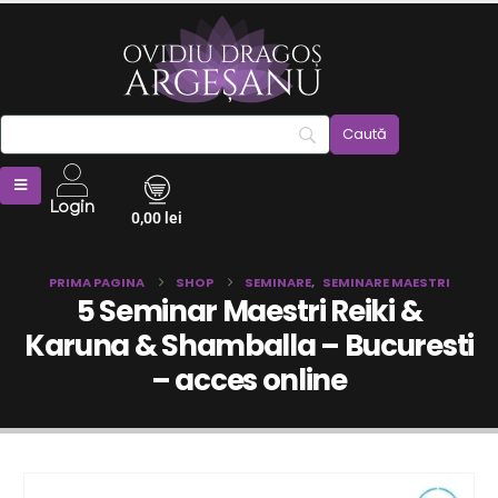
Login
0,00
lei
PRIMA PAGINA
SHOP
SEMINARE
,
SEMINARE MAESTRI
5 Seminar Maestri Reiki &
Karuna & Shamballa – Bucuresti
– acces online