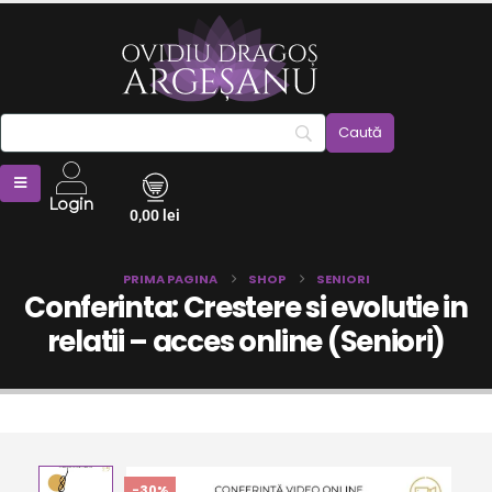
Login
0,00
lei
PRIMA PAGINA
SHOP
SENIORI
Conferinta: Crestere si evolutie in
relatii – acces online (Seniori)
-30%