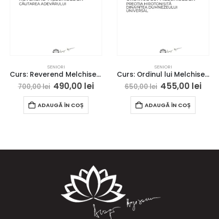
SENIORI
SENIORI
Curs: Reverend Melchisedek – Iasi – acces online (seniori)
Curs: Ordinul lui Melchisedek- Galati – acces online (Seniori)
490,00
lei
455,00
lei
700,00
lei
650,00
lei
ADAUGĂ ÎN COȘ
ADAUGĂ ÎN COȘ