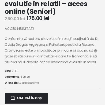
evolutie in relatii – acces
online (Seniori)
175,00
lei
250,00
lei
ACCES NELIMITAT!
Conferința ,,Creștere și evoluție în relații” susținută de Dr.
Ovidiu Dragoș Argeșanu și Psihoterapeut Iulia Roxana
Oroviceanu este o modalitate prin care
ai ocazia să îți
găsești răspunsuri la întrebările care te frământă și să
afli mai mult despre tot ce înseamnă evoluția în relații.
SKU:
CFS11
Categorie:
Seniori
Etichetă:
Supraconștiință
ADAUGĂ ÎN COȘ