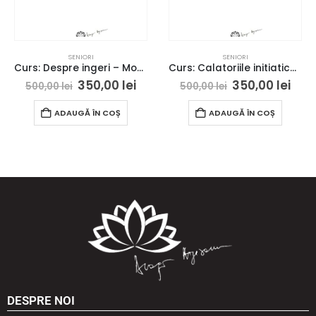
SENIORI
SENIORI
Curs: Despre ingeri – Modulul II – Londra- acces online (Seniori)
Curs: Calatoriile initiatice, dragonii si entitatile locului – Sarmizegetusa – acces online (Seniori)
350,00
lei
350,00
lei
500,00
lei
500,00
lei
ADAUGĂ ÎN COȘ
ADAUGĂ ÎN COȘ
DESPRE NOI