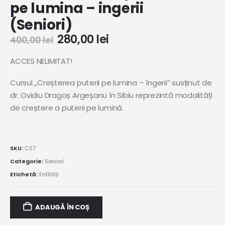
pe lumina – ingerii
(Seniori)
280,00
lei
400,00
lei
ACCES NELIMITAT!
Cursul ,,Creșterea puterii pe lumina – îngerii” susținut de
dr. Ovidiu Dragoș Argeșanu în Sibiu reprezintă modalități
de creștere a puterii pe lumină.
SKU:
CS7
Categorie:
Seniori
Etichetă:
Entități
ADAUGĂ ÎN COȘ