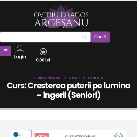
Login
0,00
lei
PRIMA PAGINA
SHOP
SENIORI
Curs: Cresterea puterii pe lumina
– ingerii (Seniori)
-30%