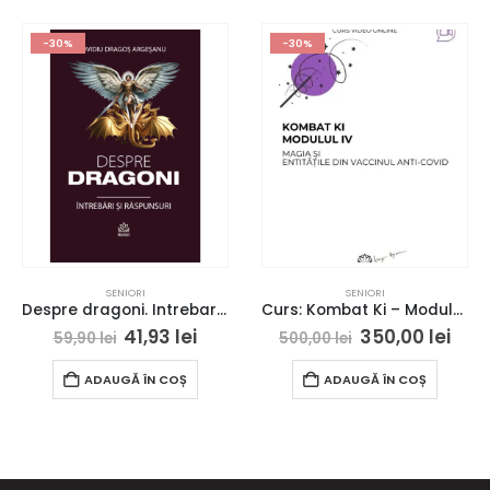
-30%
-30%
SENIORI
SENIORI
Despre dragoni. Intrebari si raspunsuri (Seniori)
Curs: Kombat Ki – Modulul IV – Bucuresti – acces online (Seniori)
41,93
lei
350,00
lei
59,90
lei
500,00
lei
ADAUGĂ ÎN COȘ
ADAUGĂ ÎN COȘ