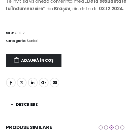
Te invit să vizioneză conferința mea
,,De la sexualitate
la Îndumnezeire”
din
Brașov
, din data de
03.12.2024.
SKU:
CFS12
Categorie:
Seniori
ADAUGĂ ÎN COȘ
DESCRIERE
PRODUSE SIMILARE