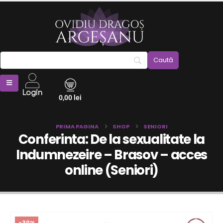
Login
0,00
lei
PRIMA PAGINA
SHOP
SENIORI
Conferinta: De la sexualitate la
Indumnezeire – Brasov – acces
online (Seniori)
-30%