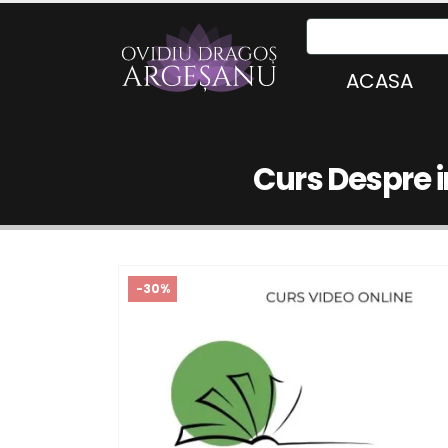
ACASA
Curs Despre i
-30%