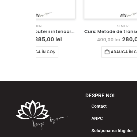
SENIORI
Curs: Cresterea puterii interioare pe lumina ,,Ingerii” Modulul II- Craiova – acces online (Seniori)
Curs: Metode de transcedere si adaptare in iluzia dualitatii – Galati – acces online (Seniori)
,00
lei
280,00
lei
400,00
lei
COȘ
ADAUGĂ ÎN COȘ
DESPRE NOI
Contact
ANPC
Soluționarea litigiilor