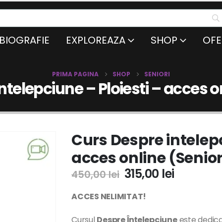
BIOGRAFIE
EXPLOREAZA
SHOP
OFE
PRIMA PAGINA
SHOP
SENIORI
ntelepciune – Ploiesti – acces on
Curs Despre intelepc
acces online (Senior
315,00
lei
450,00
lei
ACCES NELIMITAT!
Cursul
Despre Înțelepciune
este dedica