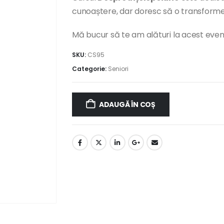
cunoaștere, dar doresc să o transforme 
Mă bucur să te am alături la acest eve
SKU:
CS95
Categorie:
Seniori
ADAUGĂ ÎN COȘ