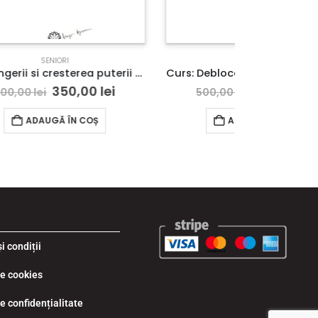
SENIORI
Curs: Ingerii si cresterea puterii pe lumina – Modulul II – Deva – acces online (Seniori)
Curs: Deblocarea drepturilor si potentialelor divine – Constanta – acces online (Seniori)
i
350,00
lei
500,00
lei
400,
ADAUGĂ ÎN COȘ
i condiții
de cookies
de confidențialitate