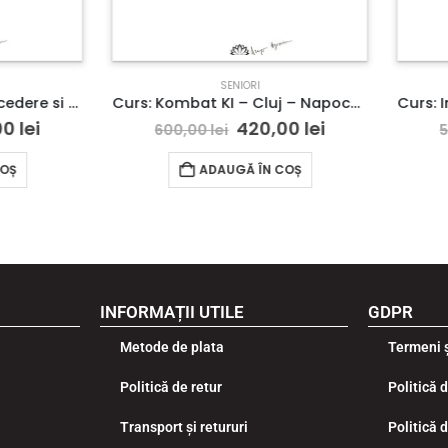
SENIORI
SENIORI
Curs: Kombat KI – Cluj – Napoca- acces online (Seniori)
420,00
lei
350,00
le
600,00
lei
500,00
lei
ADAUGĂ ÎN COȘ
ADAUGĂ ÎN COȘ
INFORMAȚII UTILE
GDPR
Metode de plata
Termeni ș
Politică de retur
Politică 
Transport și retururi
Politică 