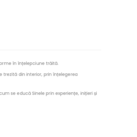
rme în înțelepciune trăită.
trezită din interior, prin înțelegerea
um se educă Sinele prin experiențe, inițieri și