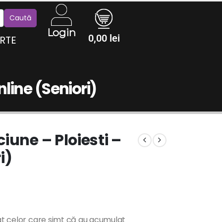
Login
0,00
lei
RTE
line (Seniori)
iune – Ploiesti –
i)
t celor care simt că au acumulat