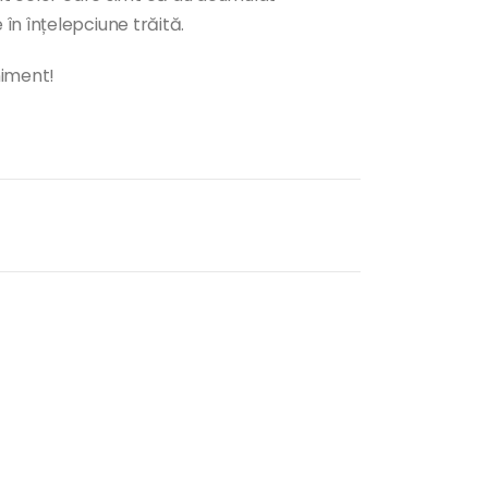
în înțelepciune trăită.
niment!