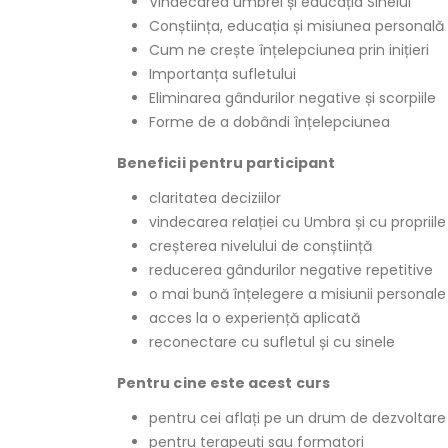
Vindecarea umbrei și educația Sinelui
Conștiința, educația și misiunea personală
Cum ne crește înțelepciunea prin inițieri
Importanța sufletului
Eliminarea gândurilor negative și scorpiile
Forme de a dobândi înțelepciunea
Beneficii pentru participant
claritatea deciziilor
vindecarea relației cu Umbra și cu propriil
creșterea nivelului de conștiință
reducerea gândurilor negative repetitive
o mai bună înțelegere a misiunii personale
acces la o experiență aplicată
reconectare cu sufletul și cu sinele
Pentru cine este acest curs
pentru cei aflați pe un drum de dezvoltare
pentru terapeuți sau formatori