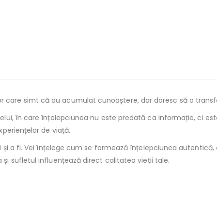
r care simt că au acumulat cunoaștere, dar doresc să o transfo
lui, în care înțelepciunea nu este predată ca informație, ci este 
xperiențelor de viață.
ti și a fi. Vei înțelege cum se formează înțelepciunea autentică, c
i sufletul influențează direct calitatea vieții tale.