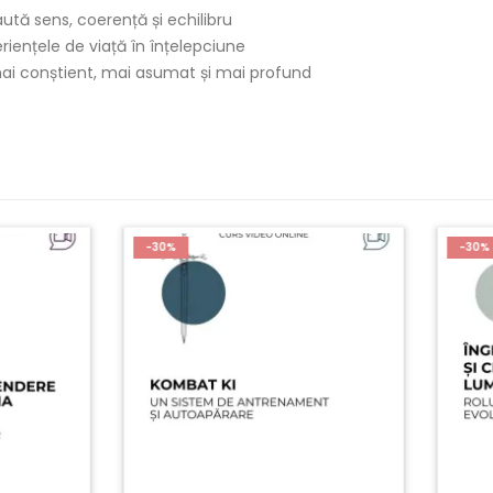
aută sens, coerență și echilibru
iențele de viață în înțelepciune
ai conștient, mai asumat și mai profund
%
-30%