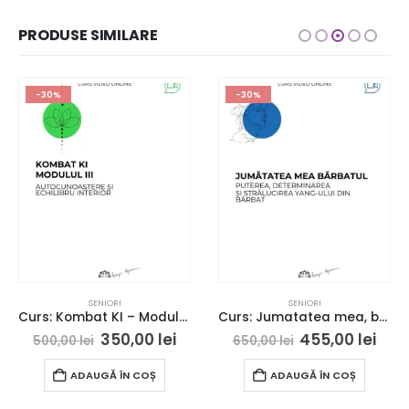
PRODUSE SIMILARE
-30%
-30%
SENIORI
SENIORI
Curs: Kombat KI – Modulul III – Bucuresti – acces online (Seniori)
Curs: Jumatatea mea, barbatul – Londra- acces online (Seniori)
350,00
lei
455,00
lei
500,00
lei
650,00
lei
ADAUGĂ ÎN COȘ
ADAUGĂ ÎN COȘ