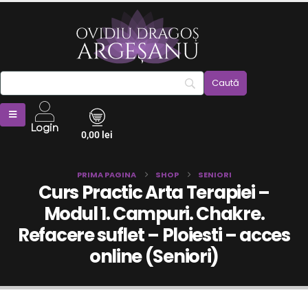
Login
0,00
lei
PRIMA PAGINA
SHOP
SENIORI
Curs Practic Arta Terapiei –
Modul 1. Campuri. Chakre.
Refacere suflet – Ploiesti – acces
online (Seniori)