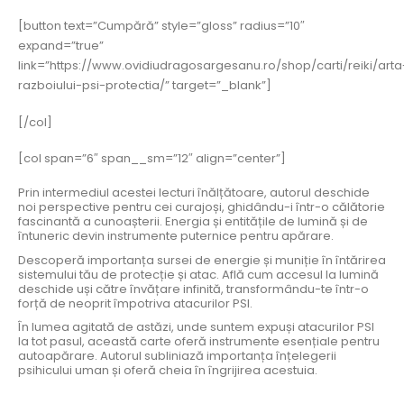
[button text=”Cumpără” style=”gloss” radius=”10″
expand=”true”
link=”https://www.ovidiudragosargesanu.ro/shop/carti/reiki/arta
razboiului-psi-protectia/” target=”_blank”]
[/col]
[col span=”6″ span__sm=”12″ align=”center”]
Prin intermediul acestei lecturi înălțătoare, autorul deschide
noi perspective pentru cei curajoși, ghidându-i într-o călătorie
fascinantă a cunoașterii. Energia și entitățile de lumină și de
întuneric devin instrumente puternice pentru apărare.
Descoperă importanța sursei de energie și muniție în întărirea
sistemului tău de protecție și atac. Află cum accesul la lumină
deschide uși către învățare infinită, transformându-te într-o
forță de neoprit împotriva atacurilor PSI.
În lumea agitată de astăzi, unde suntem expuși atacurilor PSI
la tot pasul, această carte oferă instrumente esențiale pentru
autoapărare. Autorul subliniază importanța înțelegerii
psihicului uman și oferă cheia în îngrijirea acestuia.