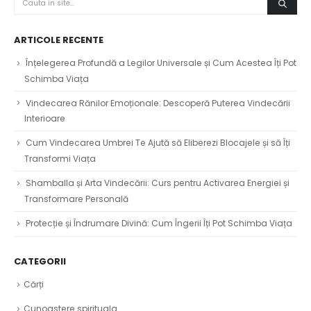
ARTICOLE RECENTE
Înțelegerea Profundă a Legilor Universale și Cum Acestea Îți Pot
Schimba Viața
Vindecarea Rănilor Emoționale: Descoperă Puterea Vindecării
Interioare
Cum Vindecarea Umbrei Te Ajută să Eliberezi Blocajele și să Îți
Transformi Viața
Shamballa și Arta Vindecării: Curs pentru Activarea Energiei și
Transformare Personală
Protecție și Îndrumare Divină: Cum Îngerii Îți Pot Schimba Viața
CATEGORII
Cărți
Cunoastere spirituala