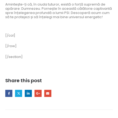
Amintește-ți că, în ciuda tuturor, există o forță supremă de
apărare: Dumnezeu. Pornește în această călătorie captivantă
spre înțelegerea profundă a lumii PSI. Descoperă acum cum
să te protejezi și să înțelegi mai bine universul energetic!
[/col]
[/row]
[/section]
Share this post