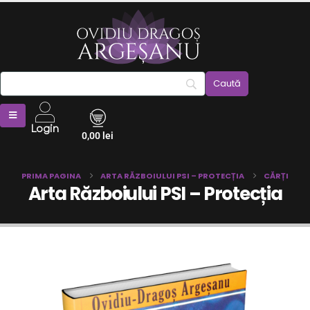
Login
0,00
lei
PRIMA PAGINA
ARTA RĂZBOIULUI PSI – PROTECȚIA
CĂRȚI
Arta Războiului PSI – Protecția