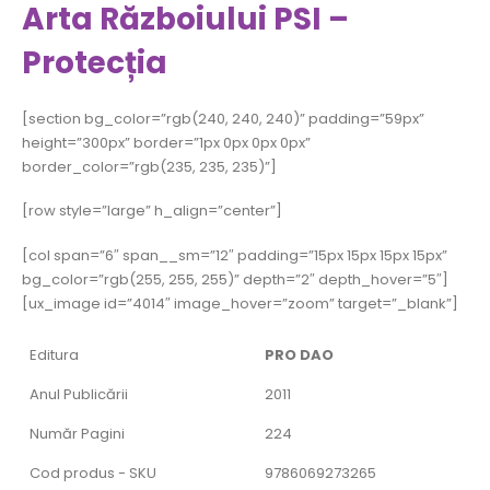
Arta Războiului PSI –
Protecția
[section bg_color=”rgb(240, 240, 240)” padding=”59px”
height=”300px” border=”1px 0px 0px 0px”
border_color=”rgb(235, 235, 235)”]
[row style=”large” h_align=”center”]
[col span=”6″ span__sm=”12″ padding=”15px 15px 15px 15px”
bg_color=”rgb(255, 255, 255)” depth=”2″ depth_hover=”5″]
[ux_image id=”4014″ image_hover=”zoom” target=”_blank”]
Editura
PRO DAO
Anul Publicării
2011
Număr Pagini
224
Cod produs - SKU
9786069273265