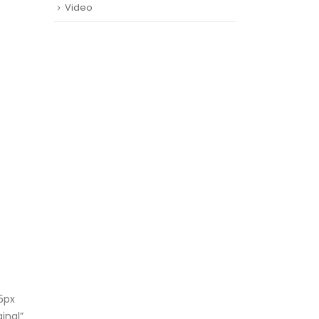
Video
5px
inal”