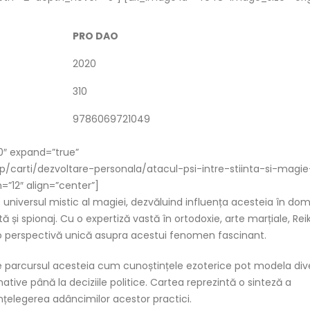
PRO DAO
2020
310
9786069721049
0″ expand=”true”
p/carti/dezvoltare-personala/atacul-psi-intre-stiinta-si-magie
=”12″ align=”center”]
niversul mistic al magiei, dezvăluind influența acesteia în dom
 și spionaj. Cu o expertiză vastă în ortodoxie, arte marțiale, Reiki
o perspectivă unică asupra acestui fenomen fascinant.
 parcursul acesteia cum cunoștințele ezoterice pot modela div
ernative până la deciziile politice. Cartea reprezintă o sinteză a
 înțelegerea adâncimilor acestor practici.