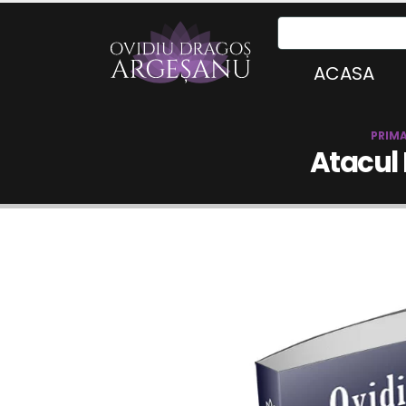
ACASA
PRIM
Atacul 