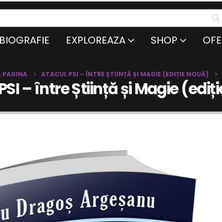
BIOGRAFIE
EXPLOREAZA
SHOP
OFE
A PAGINA
ATACUL PSI – ÎNTRE ȘTIINȚĂ ȘI MAGIE (EDIȚIE NOUĂ)
PSI – între Știință și Magie (ediț