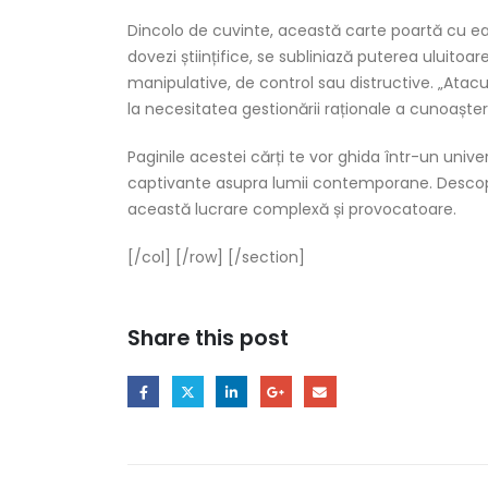
Dincolo de cuvinte, această carte poartă cu ea o 
dovezi științifice, se subliniază puterea uluitoare
manipulative, de control sau distructive. „Atacul
la necesitatea gestionării raționale a cunoașteri
Paginile acestei cărți te vor ghida într-un unive
captivante asupra lumii contemporane. Descop
această lucrare complexă și provocatoare.
[/col] [/row] [/section]
Share this post