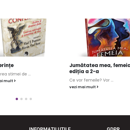
erințe
Jumătatea mea, femeia
ediția a 2-a
rea stimei de ...
Ce vor femeile? Vor ...
ai mult
vezi mai mult
INFORMAȚII UTILE
GDPR