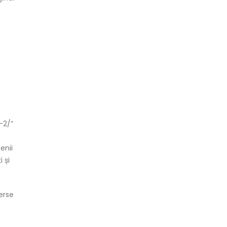
-2/”
enii
 și
erse