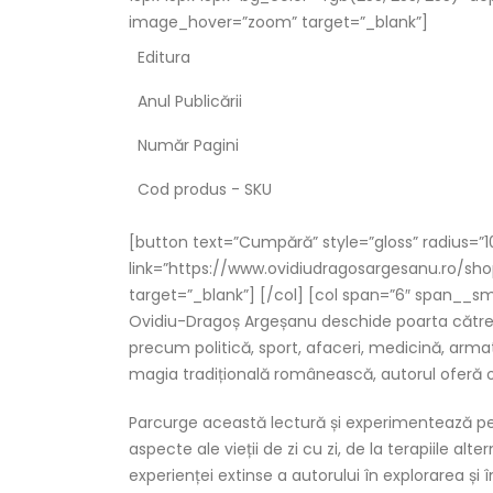
image_hover=”zoom” target=”_blank”]
Editura
Anul Publicării
Număr Pagini
Cod produs - SKU
[button text=”Cumpără” style=”gloss” radius=”1
link=”https://www.ovidiudragosargesanu.ro/sho
target=”_blank”] [/col] [col span=”6″ span__sm
Ovidiu-Dragoș Argeșanu deschide poarta către u
precum politică, sport, afaceri, medicină, armată
magia tradițională românească, autorul oferă 
Parcurge această lectură și experimentează pe
aspecte ale vieții de zi cu zi, de la terapiile alt
experienței extinse a autorului în explorarea și