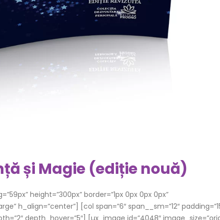
ință și Magie (ediție nouă)
g=”59px” height=”300px” border=”1px 0px 0px 0px”
”large” h_align=”center”] [col span=”6″ span__sm=”12″ padding=”1
depth=”2″ depth_hover=”5″] [ux_image id=”4048″ image_size=”orig