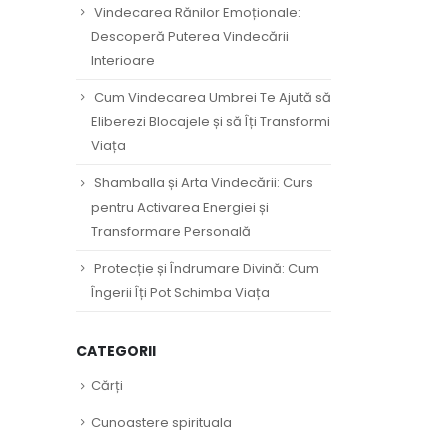
Vindecarea Rănilor Emoționale:
Descoperă Puterea Vindecării
Interioare
Cum Vindecarea Umbrei Te Ajută să
Eliberezi Blocajele și să Îți Transformi
Viața
Shamballa și Arta Vindecării: Curs
pentru Activarea Energiei și
Transformare Personală
Protecție și Îndrumare Divină: Cum
Îngerii Îți Pot Schimba Viața
CATEGORII
Cărți
Cunoastere spirituala