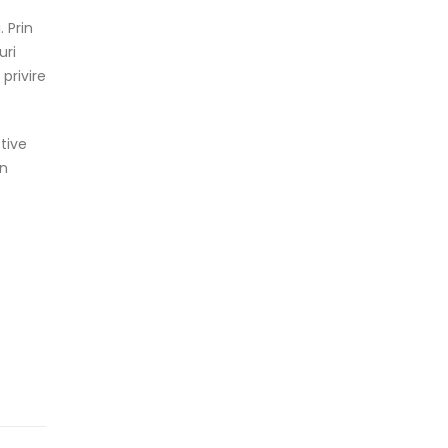
 Prin
uri
privire
ctive
in