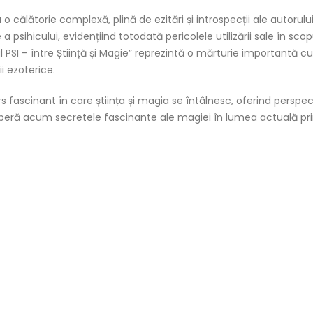
călătorie complexă, plină de ezitări și introspecții ale autorului.
 a psihicului, evidențiind totodată pericolele utilizării sale în scop
 PSI – între Știință și Magie” reprezintă o mărturie importantă cu 
i ezoterice.
rs fascinant în care știința și magia se întâlnesc, oferind perspe
eră acum secretele fascinante ale magiei în lumea actuală pr