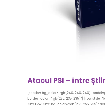
Atacul PSI – între Ști
[section bg_color=”rgb(240, 240, 240)” paddin
border_color=”rgb(235, 235, 235)”] [row style=
15px 15px 15px” bg_color=”rgb(255, 255, 255)” 