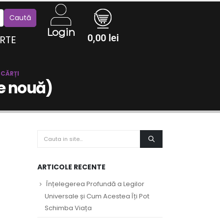
Login
0,00
lei
RTE
CĂRȚI
ie nouă)
ARTICOLE RECENTE
Înțelegerea Profundă a Legilor
Universale și Cum Acestea Îți Pot
Schimba Viața