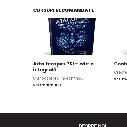
CURSURI
RECOMANDATE
 din
Arta terapiei PSI – editie
Conf
ică
integrală
Crește
Cunoaşterea înseamnă...
vezi m
vezi mai mult
DESPRE NOI