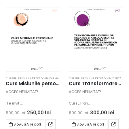
CURSURI PREMIUM
,
DREPT DIVIN
,
KARMA
,
REIKI
,
SUPRACONȘTIINȚĂ
CURSURI PREMIUM
,
VINDECAREA UMBREI
,
DREPT DIVIN
,
ENTITĂȚI
,
KA
Curs Misiunile personale – Bistrita – acces online
Curs Transformarea energiilor negative si a blocajelor ce vin asupra noastra in scopul realizarii dorintelor personale prin drept divin – Satu Mare – acces online
ACCES NELIMITAT!
ACCES NELIMITAT!
Te invit …
Curs „Tran…
250,00
lei
300,00
lei
500,00
lei
600,00
lei
ADAUGĂ ÎN COȘ
ADAUGĂ ÎN COȘ