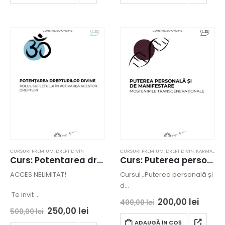
CURSURI PREMIUM
,
DREPT DIVIN
CURSURI PREMIUM
,
DREPT DIVIN
,
KARMA
,
SUP
Curs: Potentarea drepturilor divine – Sebes – acces online
Curs: Puterea personala si de manifestare. Mostenirile transgenerationale – Arad – acces online
ACCES NELIMITAT!
Cursul „Puterea personală și
d…
Te invit …
200,00
lei
400,00
lei
250,00
lei
500,00
lei
ADAUGĂ ÎN COȘ