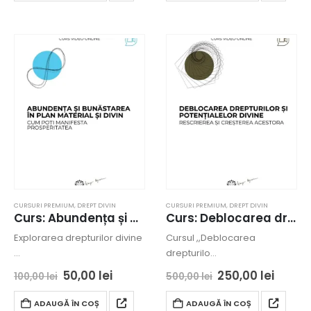
CURSURI PREMIUM
,
DREPT DIVIN
CURSURI PREMIUM
,
DREPT DIVIN
Curs: Abundența și bunăstarea în plan material și divin
Curs: Deblocarea drepturilor si potentialelor divine – Constanta – acces online
Explorarea drepturilor divine
Cursul ,,Deblocarea
…
drepturilo…
50,00
lei
250,00
lei
100,00
lei
500,00
lei
ADAUGĂ ÎN COȘ
ADAUGĂ ÎN COȘ