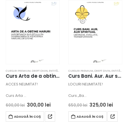
CURSURI PREMIUM
,
DREPT DIVIN
,
ENTITĂȚI
CURSURI PREMIUM
,
DREPT DIVIN
,
ENTITĂȚI
,
LIB
Curs Arta de a obtine haruri – Brasov – acces online
Curs Bani. Aur. Aur spiritual – Obtinere. Evolutie. Transformare – Satu Mare – acces online
ACCES NELIMITAT!
LOCURI NELIMITATE!
Curs Arta …
Curs „Ba…
300,00
lei
325,00
lei
600,00
lei
650,00
lei
ADAUGĂ ÎN COȘ
ADAUGĂ ÎN COȘ