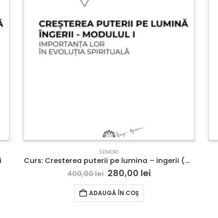
SENIORI
i
Curs: Cresterea puterii pe lumina – ingerii (Seniori)
280,00
lei
400,00
lei
ADAUGĂ ÎN COȘ