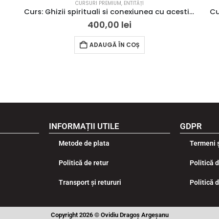
CURSURI PREMIUM
,
ENTITĂȚI
Curs: Ghizii spirituali si conexiunea cu acestia in evolutia spirituala
400,00
lei
ADAUGĂ ÎN COȘ
INFORMAȚII UTILE
GDPR
Metode de plata
Termeni ș
Politică de retur
Politică 
Transport și retururi
Politică 
Copyright 2026 © Ovidiu Dragoș Argeșanu