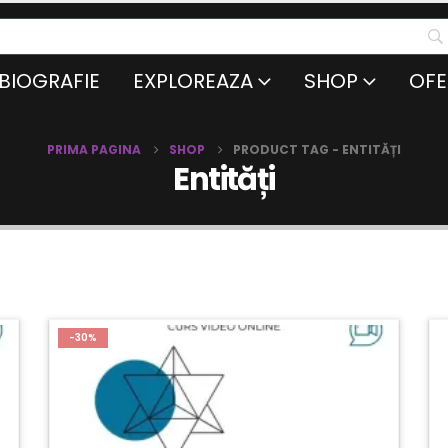
BIOGRAFIE
EXPLOREAZA
SHOP
OFE
PRIMA PAGINA
SHOP
PRODUCT TAG -
ENTITĂȚI
Entități
-30%