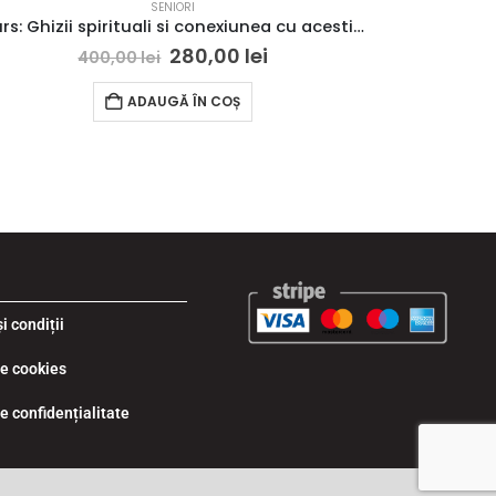
SENIORI
Curs: Ghizii spirituali si conexiunea cu acestia in evolutia spirituala (Seniori)
280,00
lei
400,00
lei
ADAUGĂ ÎN COȘ
i condiții
de cookies
de confidențialitate