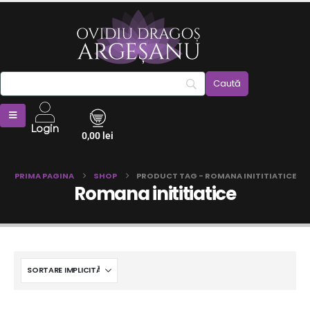
Login
0,00
lei
PRIMA PAGINA
SHOP
PRODUCT TAG -
ROMANA INITITIATICE
Romana inititiatice