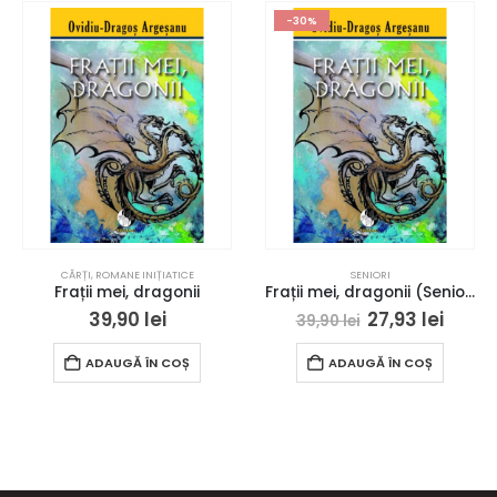
-30%
CĂRȚI
,
ROMANE INIȚIATICE
SENIORI
Frații mei, dragonii
Frații mei, dragonii (Seniori)
39,90
lei
27,93
lei
39,90
lei
ADAUGĂ ÎN COȘ
ADAUGĂ ÎN COȘ