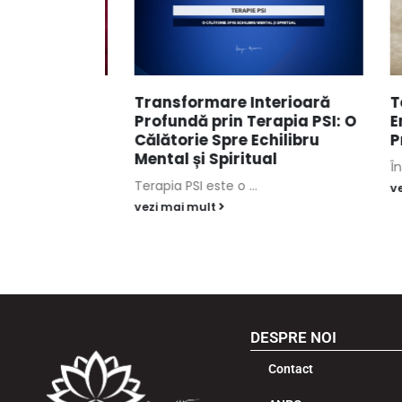
ți Poate
Transformare Interioară
Tehni
id pentru
Profundă prin Terapia PSI: O
Energ
 Interior
Călătorie Spre Echilibru
Prac
Mental și Spiritual
În lum
Terapia PSI este o ...
vezi m
vezi mai mult
DESPRE NOI
Contact