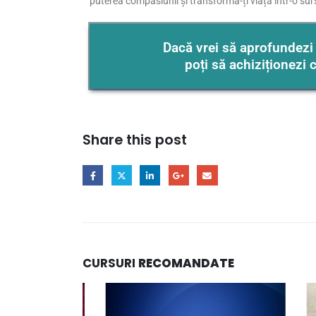
puterea compasiunii și transformă-ți viața într-o surs
Dacă vrei să aprofundezi
poți să achiziționezi
Share this post
CURSURI
RECOMANDATE