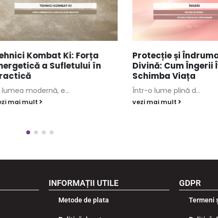
ci Kombat Ki: Forța
Protecție și Îndrumare
etică a Sufletului în
Divină: Cum Îngerii Îți P
tică
Schimba Viața
ea modernă, e...
Într-o lume plină d...
ai mult
vezi mai mult
INFORMAȚII UTILE
GDPR
Metode de plata
Termeni ș