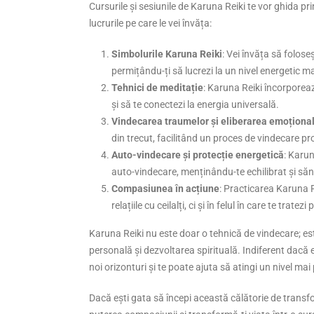
Cursurile și sesiunile de Karuna Reiki te vor ghida p
lucrurile pe care le vei învăța:
Simbolurile Karuna Reiki
: Vei învăța să folose
permițându-ți să lucrezi la un nivel energetic m
Tehnici de meditație
: Karuna Reiki încorporează
și să te conectezi la energia universală.
Vindecarea traumelor și eliberarea emoționa
din trecut, facilitând un proces de vindecare p
Auto-vindecare și protecție energetică
: Karun
auto-vindecare, menținându-te echilibrat și să
Compasiunea în acțiune
: Practicarea Karuna R
relațiile cu ceilalți, ci și în felul în care te tratezi 
Karuna Reiki nu este doar o tehnică de vindecare; e
personală și dezvoltarea spirituală. Indiferent dacă e
noi orizonturi și te poate ajuta să atingi un nivel ma
Dacă ești gata să începi această călătorie de transfo