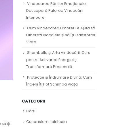
Vindecarea Rănilor Emoționale:
Descoperă Puterea Vindecării
Interioare
Cum Vindecarea Umbrei Te Ajută să
Eliberezi Blocajele și să Îți Transformi
Viața
Shamballa și Arta Vindecării: Curs
pentru Activarea Energiei și
Transformare Personală
Protecție și Îndrumare Divină: Cum
Îngerii Îți Pot Schimba Viața
CATEGORII
Cărți
Cunoastere spirituala
să îți