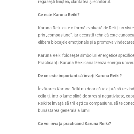
regăsești liniștea, claritatea și echilibrul.
Ce este Karuna Reiki?
Karuna Reiki este o formă evoluată de Reiki, un sis
prin „compasiune”, iar această tehnică este cunoscut
elibera blocajele emoționale și a promova vindecarea la
Karuna Reiki folosește simboluri energetice specifice
Practicanții Karuna Reiki canalizează energia univers
De ce este important să înveți Karuna Reiki?
Învățarea Karuna Reiki nu doar că te ajută să te vindec
ceilalți. Într-o lume plină de stres și negativitate, 
Reiki te învață să trăiești cu compasiune, să te conect
bunăstarea generală a lumii.
Ce vei învăța practicând Karuna Reiki?