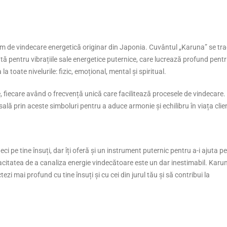
tem de vindecare energetică originar din Japonia. Cuvântul „Karuna” se tr
ă pentru vibrațiile sale energetice puternice, care lucrează profund pentr
 toate nivelurile: fizic, emoțional, mental și spiritual.
, fiecare având o frecvență unică care facilitează procesele de vindecare.
ală prin aceste simboluri pentru a aduce armonie și echilibru în viața clien
i pe tine însuți, dar îți oferă și un instrument puternic pentru a-i ajuta pe
capacitatea de a canaliza energie vindecătoare este un dar inestimabil. Karu
ezi mai profund cu tine însuți și cu cei din jurul tău și să contribui la