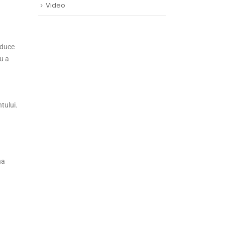
Video
aduce
u a
tului.
na