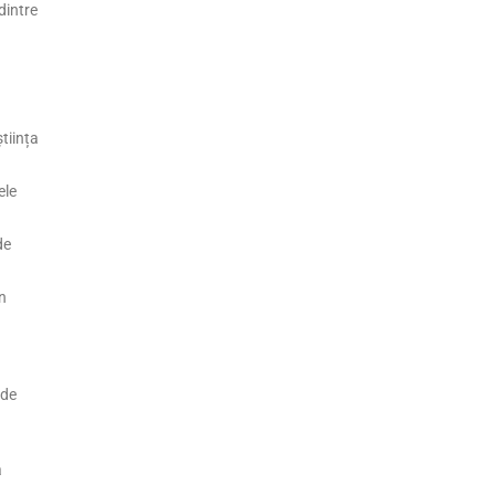
dintre
știința
ele
de
în
ide
ă