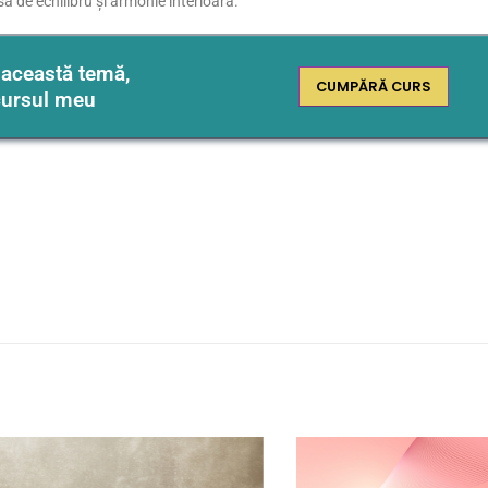
ă de echilibru și armonie interioară.
 această temă,
CUMPĂRĂ CURS
 cursul meu