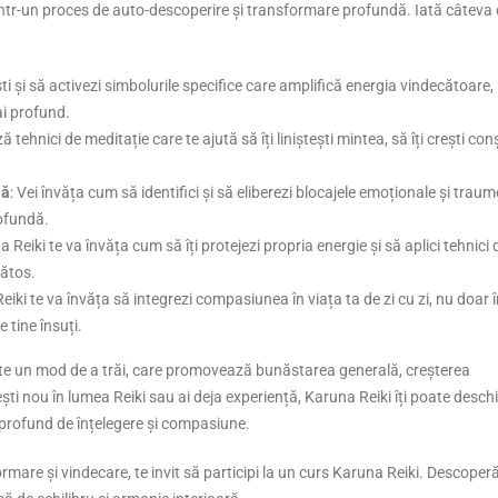
rintr-un proces de auto-descoperire și transformare profundă. Iată câteva 
ști și să activezi simbolurile specifice care amplifică energia vindecătoare,
ai profund.
 tehnici de meditație care te ajută să îți liniștești mintea, să îți crești con
lă
: Vei învăța cum să identifici și să eliberezi blocajele emoționale și traum
rofundă.
a Reiki te va învăța cum să îți protejezi propria energie și să aplici tehnici 
nătos.
eiki te va învăța să integrezi compasiunea în viața ta de zi cu zi, nu doar 
pe tine însuți.
ste un mod de a trăi, care promovează bunăstarea generală, creșterea
ști nou în lumea Reiki sau ai deja experiență, Karuna Reiki îți poate desch
i profund de înțelegere și compasiune.
rmare și vindecare, te invit să participi la un curs Karuna Reiki. Descoper