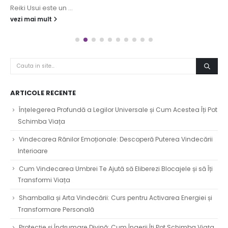
Reiki Usui este un ...
vezi mai mult
ARTICOLE RECENTE
Înțelegerea Profundă a Legilor Universale și Cum Acestea Îți Pot
Schimba Viața
Vindecarea Rănilor Emoționale: Descoperă Puterea Vindecării
Interioare
Cum Vindecarea Umbrei Te Ajută să Eliberezi Blocajele și să Îți
Transformi Viața
Shamballa și Arta Vindecării: Curs pentru Activarea Energiei și
Transformare Personală
Protecție și Îndrumare Divină: Cum Îngerii Îți Pot Schimba Viața