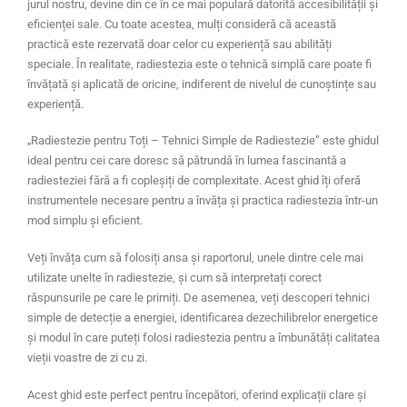
jurul nostru, devine din ce în ce mai populară datorită accesibilității și
eficienței sale. Cu toate acestea, mulți consideră că această
practică este rezervată doar celor cu experiență sau abilități
speciale. În realitate, radiestezia este o tehnică simplă care poate fi
învățată și aplicată de oricine, indiferent de nivelul de cunoștințe sau
experiență.
„Radiestezie pentru Toți – Tehnici Simple de Radiestezie” este ghidul
ideal pentru cei care doresc să pătrundă în lumea fascinantă a
radiesteziei fără a fi copleșiți de complexitate. Acest ghid îți oferă
instrumentele necesare pentru a învăța și practica radiestezia într-un
mod simplu și eficient.
Veți învăța cum să folosiți ansa și raportorul, unele dintre cele mai
utilizate unelte în radiestezie, și cum să interpretați corect
răspunsurile pe care le primiți. De asemenea, veți descoperi tehnici
simple de detecție a energiei, identificarea dezechilibrelor energetice
și modul în care puteți folosi radiestezia pentru a îmbunătăți calitatea
vieții voastre de zi cu zi.
Acest ghid este perfect pentru începători, oferind explicații clare și