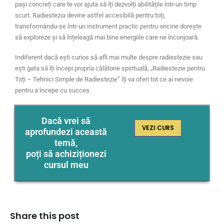
pași concreți care te vor ajuta să îți dezvolți abilitățile într-un timp
scurt. Radiestezia devine astfel accesibilă pentru toți,
transformându-se într-un instrument practic pentru oricine dorește
să exploreze și să înțeleagă mai bine energiile care ne înconjoară.
Indiferent dacă ești curios să afli mai multe despre radiestezie sau
ești gata să îți începi propria călătorie spirituală, „Radiestezie pentru
Toți – Tehnici Simple de Radiestezie” îți va oferi tot ce ai nevoie
pentru a începe cu succes.
Dacă vrei să
VEZI CURS
aprofundezi această
temă,
poți să achiziționezi
cursul meu
Share this post