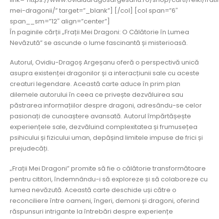
mei-dragonii/” target=”_blank”] [/col] [col span=”6″
span__sm=”12″ align=”center”]
În paginile cărții „Frații Mei Dragoni: O Călătorie în Lumea
Nevăzută” se ascunde o lume fascinantă și misterioasă.
Autorul, Ovidiu-Dragoș Argeșanu oferă o perspectivă unică
asupra existenței dragonilor și a interacțiunii sale cu aceste
creaturi legendare. Această carte aduce în prim plan
dilemele autorului în ceea ce privește dezvăluirea sau
păstrarea informațiilor despre dragoni, adresându-se celor
pasionați de cunoaștere avansată. Autorul împărtășește
experiențele sale, dezvăluind complexitatea și frumusețea
psihicului și fizicului uman, depășind limitele impuse de frici și
prejudecăți.
„Frații Mei Dragoni” promite să fie o călătorie transformătoare
pentru cititori, îndemnându-i să exploreze și să colaboreze cu
lumea nevăzută. Această carte deschide uși către o
reconciliere între oameni, îngeri, demoni și dragoni, oferind
răspunsuri intrigante la întrebări despre experiențe