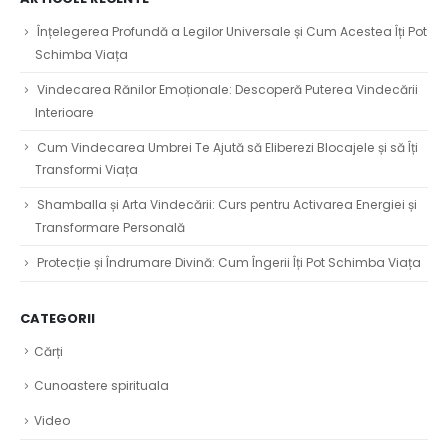
Înțelegerea Profundă a Legilor Universale și Cum Acestea Îți Pot
Schimba Viața
Vindecarea Rănilor Emoționale: Descoperă Puterea Vindecării
Interioare
Cum Vindecarea Umbrei Te Ajută să Eliberezi Blocajele și să Îți
Transformi Viața
Shamballa și Arta Vindecării: Curs pentru Activarea Energiei și
Transformare Personală
Protecție și Îndrumare Divină: Cum Îngerii Îți Pot Schimba Viața
CATEGORII
Cărți
Cunoastere spirituala
Video