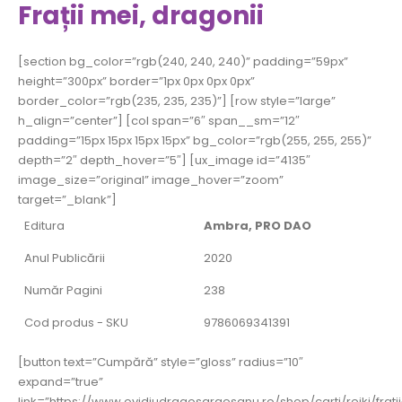
Frații mei, dragonii
[section bg_color=”rgb(240, 240, 240)” padding=”59px”
height=”300px” border=”1px 0px 0px 0px”
border_color=”rgb(235, 235, 235)”] [row style=”large”
h_align=”center”] [col span=”6″ span__sm=”12″
padding=”15px 15px 15px 15px” bg_color=”rgb(255, 255, 255)”
depth=”2″ depth_hover=”5″] [ux_image id=”4135″
image_size=”original” image_hover=”zoom”
target=”_blank”]
Editura
Ambra, PRO DAO
Anul Publicării
2020
Număr Pagini
238
Cod produs - SKU
9786069341391
[button text=”Cumpără” style=”gloss” radius=”10″
expand=”true”
link=”https://www.ovidiudragosargesanu.ro/shop/carti/reiki/fratii